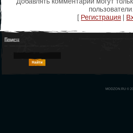
Добавлять комментарии могут толь
пользователи
[
Регистрация
|
В
Поиск
MODZON.RU © 2