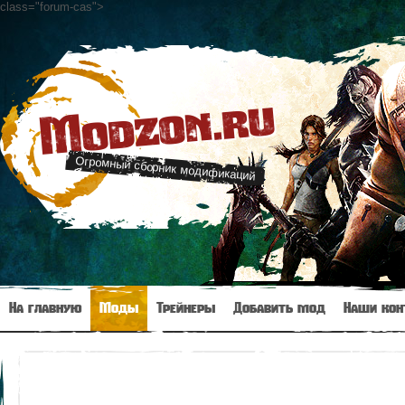
class="forum-cas"
>
Modzon.ru
Огромный сборник модификаций
На главную
Моды
Трейнеры
Добавить мод
Наши кон