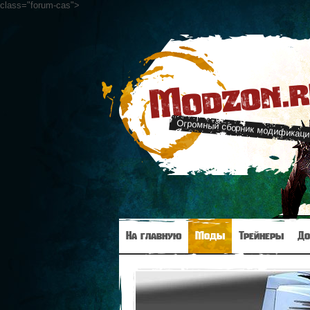
class="forum-cas"
>
Modzon.
Огромный сборник модификаци
На главную
Моды
Трейнеры
До