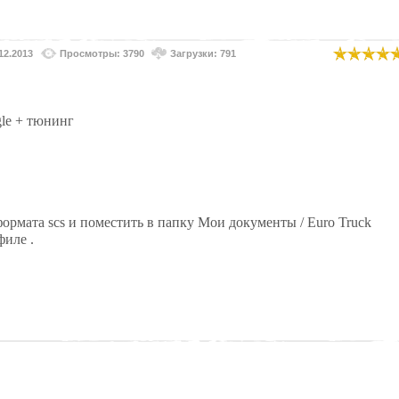
12.2013
Просмотры: 3790
Загрузки: 791
gle + тюнинг
формата scs и поместить в папку Мои документы / Euro Truck
филе .