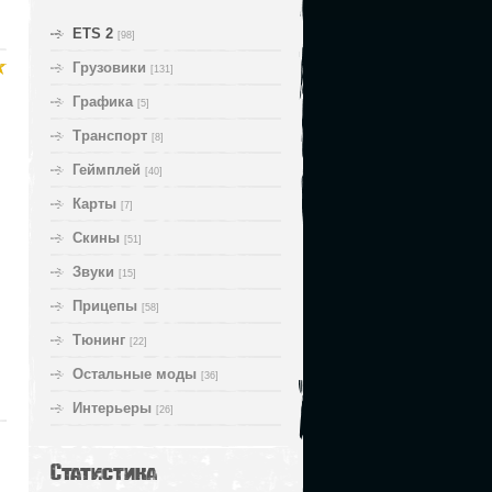
ETS 2
[98]
Грузовики
[131]
Графика
[5]
Транспорт
[8]
Геймплей
[40]
Карты
[7]
Скины
[51]
Звуки
[15]
Прицепы
[58]
Тюнинг
[22]
Остальные моды
[36]
Интерьеры
[26]
Статистика