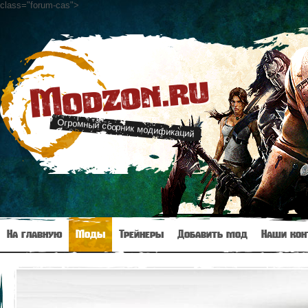
class="forum-cas"
>
Modzon.ru
Огромный сборник модификаций
На главную
Моды
Трейнеры
Добавить мод
Наши кон