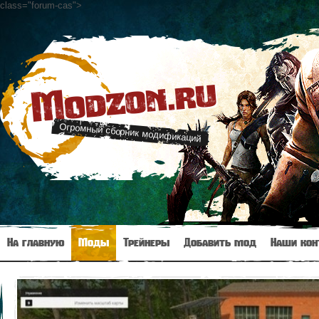
class="forum-cas"
>
Modzon.ru
Огромный сборник модификаций
На главную
Моды
Трейнеры
Добавить мод
Наши кон