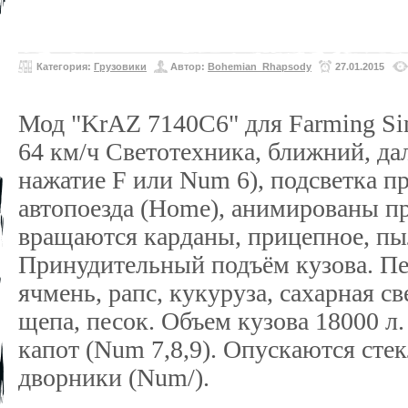
Категория:
Грузовики
Автор:
Bohemian_Rhapsody
27.01.2015
Мод "KrAZ 7140С6" для Farming Simu
64 км/ч Светотехника, ближний, да
нажатие F или Num 6), подсветка п
автопоезда (Home), анимированы пр
вращаются карданы, прицепное, пыл
Принудительный подъём кузова. Пе
ячмень, рапс, кукуруза, сахарная св
щепа, песок. Объем кузова 18000 л
капот (Num 7,8,9). Опускаются стек
дворники (Num/).