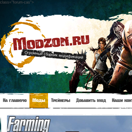
class="forum-cas"
>
Modzon.ru
Огромный сборник модификаций
На главную
Моды
Трейнеры
Добавить мод
Наши кон