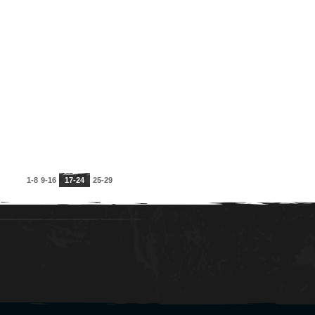
1-8
9-16
17-24
25-29