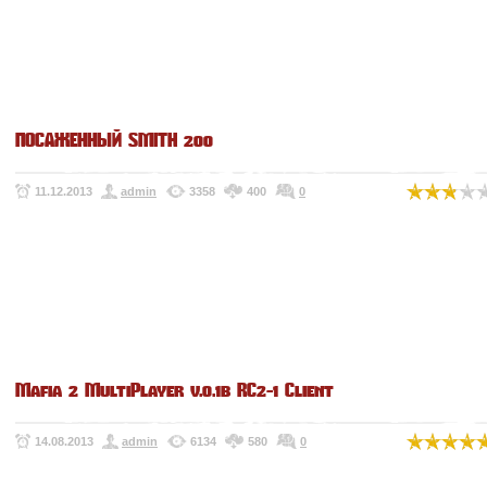
ПОСАЖЕННЫЙ SMITH 200
11.12.2013
admin
3358
400
0
Mafia 2 MultiPlayer v.0.1b RC2-1 Client
14.08.2013
admin
6134
580
0