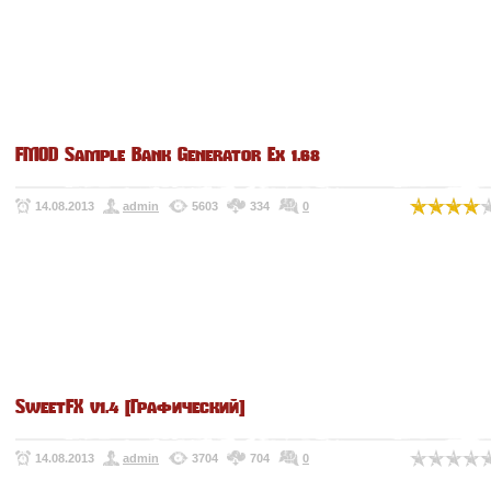
FMOD Sample Bank Generator Ex 1.68
14.08.2013
admin
5603
334
0
SweetFX v1.4 [Графический]
14.08.2013
admin
3704
704
0