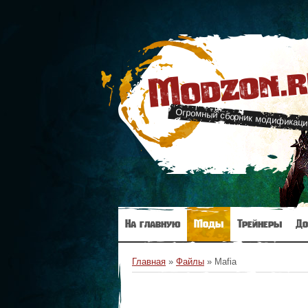
Modzon.
Огромный сборник модификаци
На главную
Моды
Трейнеры
До
Главная
»
Файлы
» Mafia