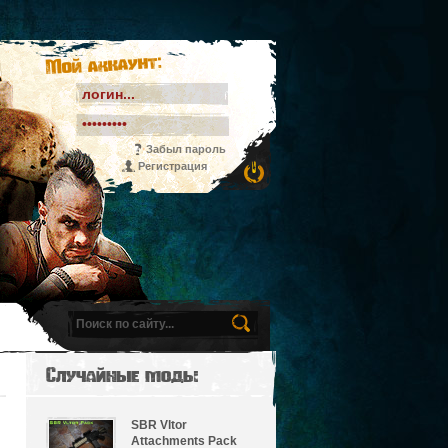
Мой аккаунт:
Забыл пароль
Регистрация
Случайные моды
SBR Vltor
Attachments Pack