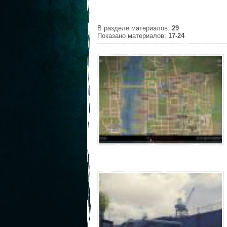
В разделе материалов
:
29
Показано материалов
:
17-24