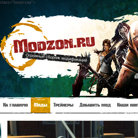
class="forum-cas"
>
Modzon.ru
Огромный сборник модификаций
На главную
Моды
Трейнеры
Добавить мод
Наши кон