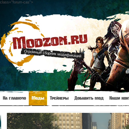
class="forum-cas"
>
Modzon.ru
Огромный сборник модификаций
На главную
Моды
Трейнеры
Добавить мод
Наши кон