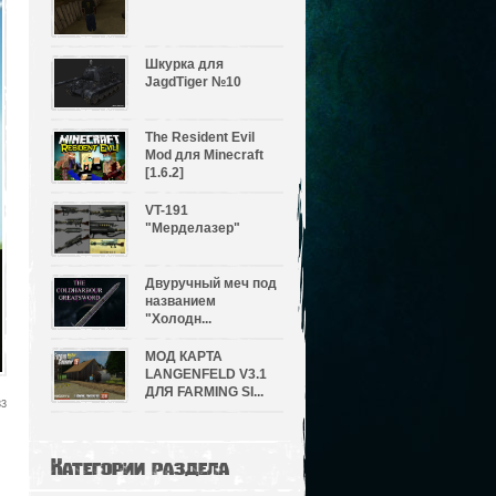
Шкурка для
JagdTiger №10
The Resident Evil
Mod для Minecraft
[1.6.2]
VT-191
"Мерделазер"
Двуручный меч под
названием
"Холодн...
МОД КАРТА
LANGENFELD V3.1
ДЛЯ FARMING SI...
33
Категории раздела