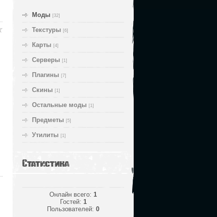
Моды
[32]
Текстуры
[6]
Карты
[4]
Серверы
[1]
Плагины
[7]
Скины
[1]
Остальные моды
[1]
Предметы
[5]
Утилиты
[1]
Статистика
Онлайн всего:
1
Гостей:
1
Пользователей:
0