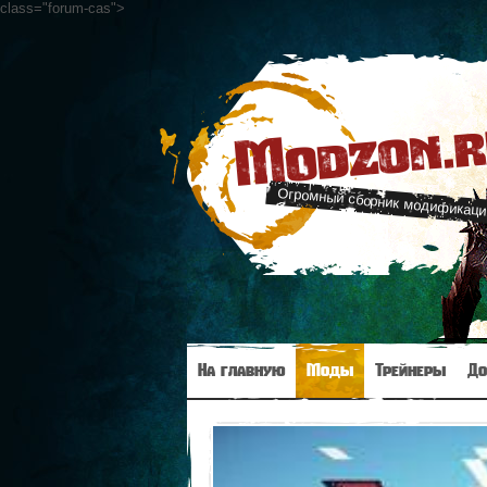
class="forum-cas"
>
Modzon.
Огромный сборник модификаци
На главную
Моды
Трейнеры
До