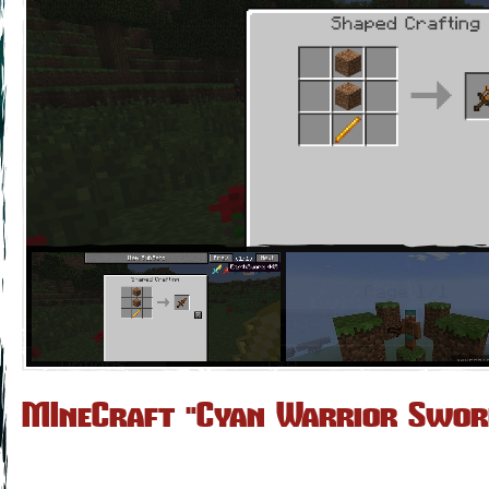
MIneCraft "Cyan Warrior Sword