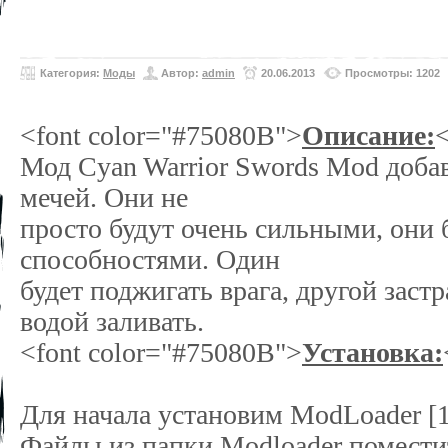
Категория:
Моды
Автор:
admin
20.06.2013
Просмотры: 1202
<font color="#75080B">
Описание:
<
Мод Cyan Warrior Swords Mod доба
мечей. Они не
просто будут очень сильными, они 
способностями. Один
будет поджигать врага, другой застр
водой заливать.
<font color="#75080B">
Установка:
Для начала установим ModLoader [1.
Файлы из папки Modloader поместить