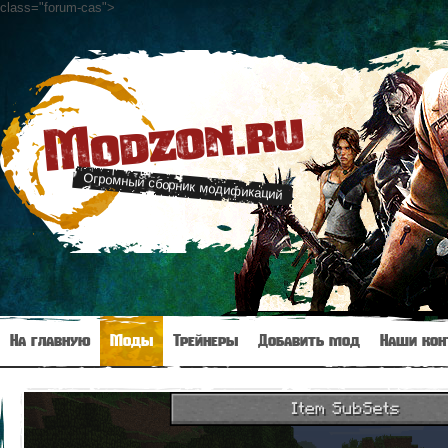
class="forum-cas"
>
Modzon.ru
Огромный сборник модификаций
На главную
Моды
Трейнеры
Добавить мод
Наши кон