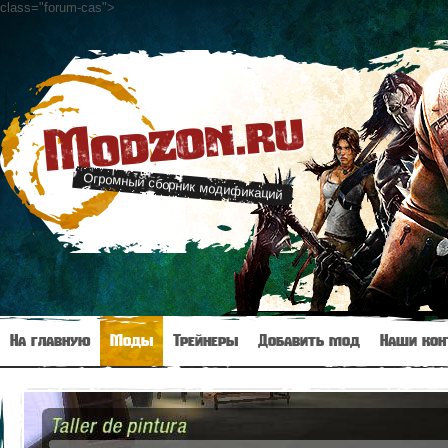
class="forum-cas"
>
Modzon.ru
Огромный сборник модификаций
На главную
Моды
Трейнеры
Добавить мод
Наши кон