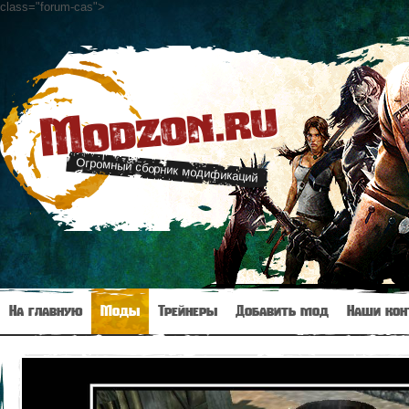
class="forum-cas"
>
Modzon.ru
Огромный сборник модификаций
На главную
Моды
Трейнеры
Добавить мод
Наши кон