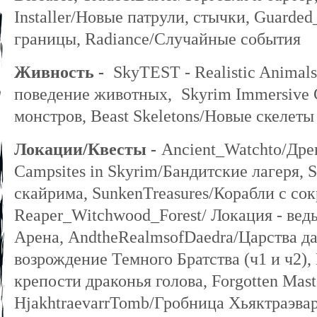
Installer/Новые патрули, стычки, Guarde
границы, Radiance/Cлучайные события
Живность -
SkyTEST - Realistic Animal
поведение животных
,
Skyrim Immersive 
монстров, Beast Skeletons/Новые скелеты
Локации/Квесты -
Ancient_Watchto/Дре
Campsites in Skyrim/Бандитские лагеря,
скайрима, SunkenTreasures/Корабли с со
Reaper_Witchwood_Forest/ Локация - ведьм
Арена,
AndtheRealmsofDaedra/Царства да
возрождение Темного Братства (ч1 и ч2),
крепости драконья голова, Forgotten Mas
HjakhtraevarrTomb/Гробница Хьяктраэва