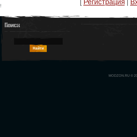
[
Регистрация
|
В
Поиск
MODZON.RU © 2