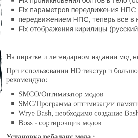
Fix проникновения болтов в тело (бо
Fix параметров передвижения НПС и
передвижением НПС, теперь все в 
Fix отображения кирилицы (русский
На пиратке и легендарном издании мод не
При использовании HD текстур и большог
рекомендую:
SMCO/Оптимизатор модов
SMC/Программа оптимизации памят
Wrye Bash, необходимо создание Bash
Воss - сортировщик модов
Установка ребаланс мода :