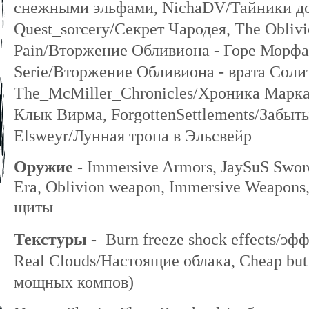
снежными эльфами, NichaDV/Тайники до
Quest_sorcery/Cекрет Чародея, The Oblivi
Pain/Вторжение Обливиона - Горе Морфал
Serie/Вторжение Обливиона - врата Соли
The_McMiller_Chronicles/Хроника Марка
Клык Вирма, ForgottenSettlements/Забыт
Elsweyr/Лунная тропа в Эльсвейр
Оружие
-
Immersive Armors
, JaySuS Swor
Era, Oblivion weapon, Immersive Weapon
щиты
Текстуры
-
Burn freeze shock effects/э
Real Clouds/Настоящие облака, Cheap but
мощных компов)