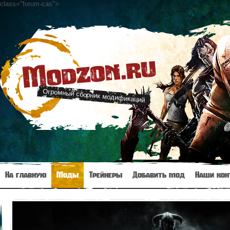
class="forum-cas"
>
Modzon.ru
Огромный сборник модификаций
На главную
Моды
Трейнеры
Добавить мод
Наши кон