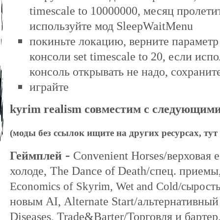
timescale to 10000000, месяц пролети
используйте мод SleepWaitMenu
покиньте локацию, верните параметр 
консоли
set timescale to 20, если ис
консоль открывать не надо, сохранит
играйте
kyrim realism совместим с следующими
(моды без ссылок ищите на других ресурсах, ту
-
Геймплей
Convenient Horses/верховая 
холоде,
The Dance of Death/спец. приемы
Еconomics of Skyrim,
Wet and Cold/сырость
новым AI,
Alternate Start/альтернативный
Diseases, Trade&Barter/Торговля и бартер