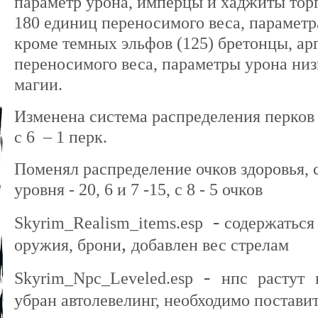
параметр урона, имперцы и хаджиты торг
180 единиц переносимого веса, параметр
кроме темных эльфов (125) бретонцы, ар
переносимого веса, параметры урона ни
магии.
Изменена система распределения перков - 
с 6 – 1 перк.
Поменял распределение очков здоровья, с
уровня - 20, 6 и 7 -15, с 8 - 5 очков
-
Skyrim_Realism_items.esp
содержаться
,
оружия, брони
добавлен вес стрелам
-
Skyrim_Npc_Leveled.esp
нпс растут 
убран автолевелинг, необходимо постави