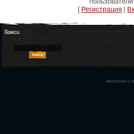
пользователи
[
Регистрация
|
В
Поиск
MODZON.RU © 2