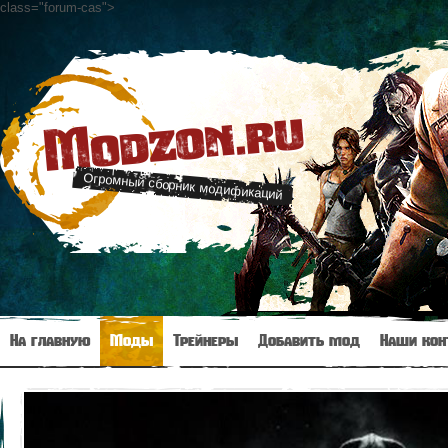
class="forum-cas"
>
Modzon.ru
Огромный сборник модификаций
На главную
Моды
Трейнеры
Добавить мод
Наши кон