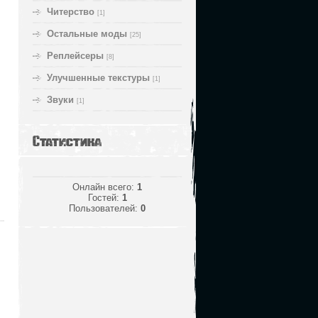
Читерство
[1]
Остальные моды
[25]
Реплейсеры
[8]
Улучшенные текстуры
[1]
Звуки
[1]
Статистика
Онлайн всего:
1
Гостей:
1
Пользователей:
0