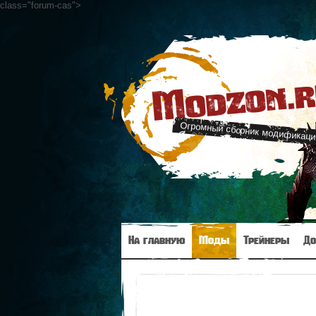
class="forum-cas"
>
Modzon.
Огромный сборник модификаци
На главную
Моды
Трейнеры
До