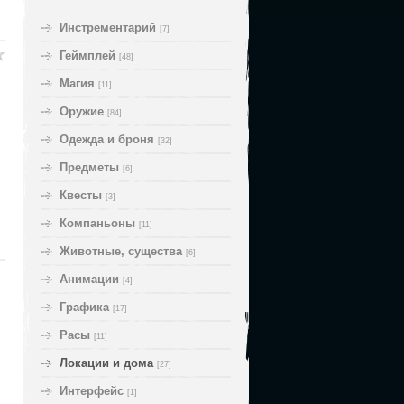
Инстрементарий
[7]
Геймплей
[48]
Магия
[11]
Оружие
[84]
Одежда и броня
[32]
Предметы
[6]
Квесты
[3]
Компаньоны
[11]
Животные, cущества
[6]
Анимации
[4]
Графика
[17]
Расы
[11]
Локации и дома
[27]
Интерфейс
[1]