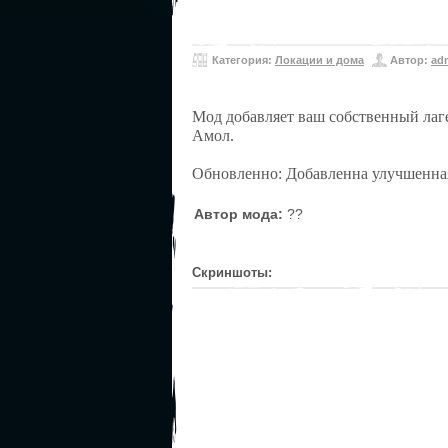
Категория:
Локации и дома
Автор:
ad
Мод добавляет ваш собственный лаге
Амол.
Обновленно: Добавленна улучшенная 
Автор мода:
??
Скриншоты: