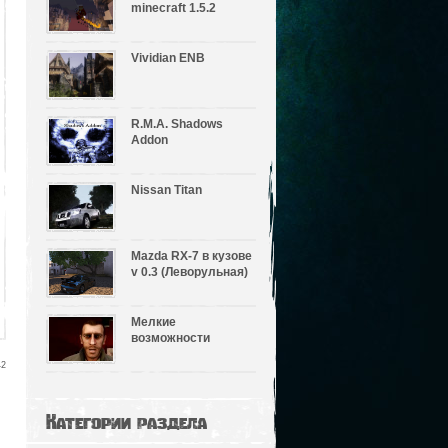
minecraft 1.5.2
Vividian ENB
R.M.A. Shadows
Addon
Nissan Titan
Mazda RX-7 в кузове
v 0.3 (Леворульная)
Мелкие
возможности
42
Категории раздела