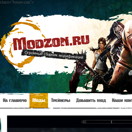
class="forum-cas"
>
Modzon.ru
Огромный сборник модификаций
На главную
Моды
Трейнеры
Добавить мод
Наши кон