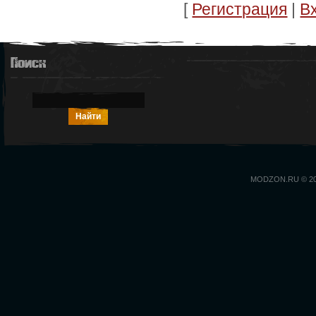
[
Регистрация
|
В
Поиск
MODZON.RU © 2