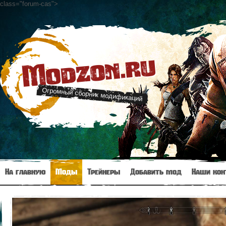
class="forum-cas"
>
Modzon.ru
Огромный сборник модификаций
На главную
Моды
Трейнеры
Добавить мод
Наши кон