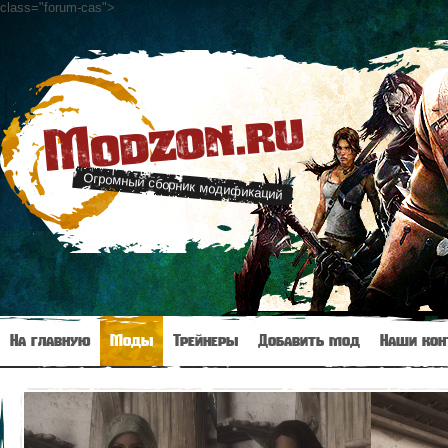
class="forum-cas"
>
Modzon.ru
Огромный сборник модификаций
На главную
Моды
Трейнеры
Добавить мод
Наши кон