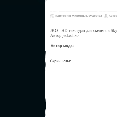
Категория:
Животные, cущества
Авто
JKO - HD текстуры для скелета в Sky
Автор:jeclxohko
Автор мода:
Скриншоты: