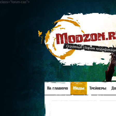
class="forum-cas"
>
Modzon.
Огромный сборник модификаци
На главную
Моды
Трейнеры
До