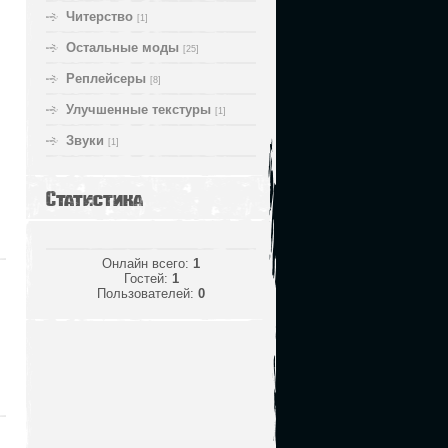
Читерство
[1]
Остальные моды
[25]
Реплейсеры
[8]
Улучшенные текстуры
[1]
Звуки
[1]
Статистика
Онлайн всего:
1
Гостей:
1
Пользователей:
0