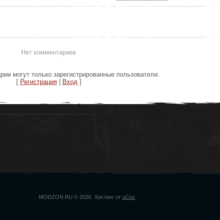
Нет комментариев
рии могут только зарегистрированные пользователи.
[
Регистрация
|
Вход
]
MODZON.RU © 2026
.
Хостинг от
uCoz
.