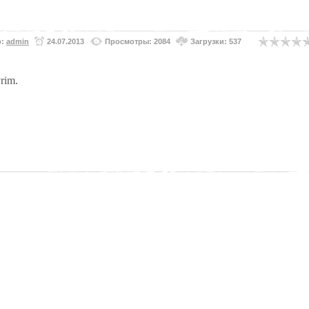
р:
admin
24.07.2013
Просмотры: 2084
Загрузки: 537
rim.