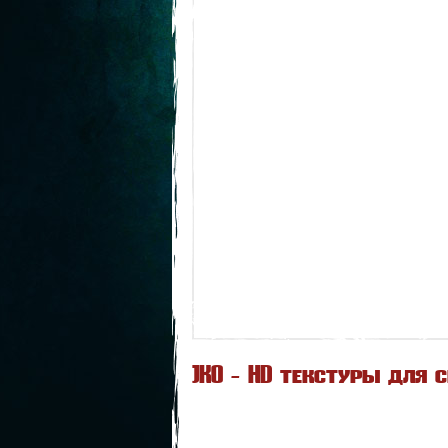
JKO - HD текстуры для с