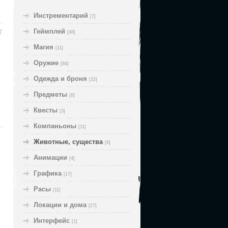
Инстрементарий
[7]
Геймплей
[48]
Магия
[11]
Оружие
[84]
Одежда и броня
[32]
Предметы
[6]
Квесты
[3]
Компаньоны
[11]
Животные, cущества
[6]
Анимации
[4]
Графика
[17]
Расы
[11]
Локации и дома
[27]
Интерфейс
[1]