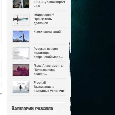
EFLC By SmailImport
v2.0
Dragonspear/
Пронзатель
драконов
Книги заклинаний
Русская версия
редактора
сохранений Mass...
Люкс Апартаменты
"Купающиеся
Красав...
Frostfall -
Выживание в
холодных условиях
09
Категории раздела