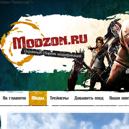
class="forum-cas"
>
Modzon.ru
Огромный сборник модификаций
На главную
Моды
Трейнеры
Добавить мод
Наши кон