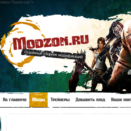
class="forum-cas"
>
Modzon.ru
Огромный сборник модификаций
На главную
Моды
Трейнеры
Добавить мод
Наши кон