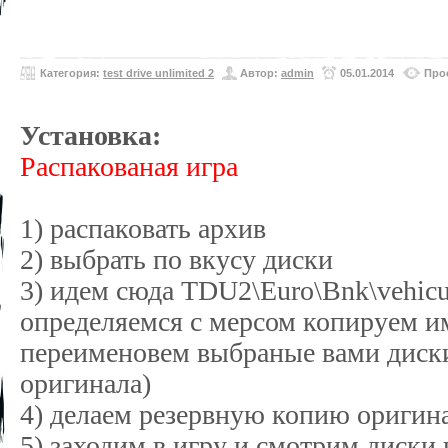
Категория:
test drive unlimited 2
Автор:
admin
05.01.2014
Про
Установка:
Распакованая игра
1) распаковать архив
2) выбрать по вкусу диски
3) идем сюда TDU2\Euro\Bnk\vehicu
определяемся с мерсом копируем и
переименовем выбраные вами диски 
оригинала)
4) делаем резервную копию оригин
5) заходим в игру и смотрим диски 