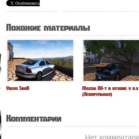
Похожие материалы
Volvo S60R
Mazda RX-7 в кузове v 0.3
(Леворульная)
Комментарии
Нет комментар