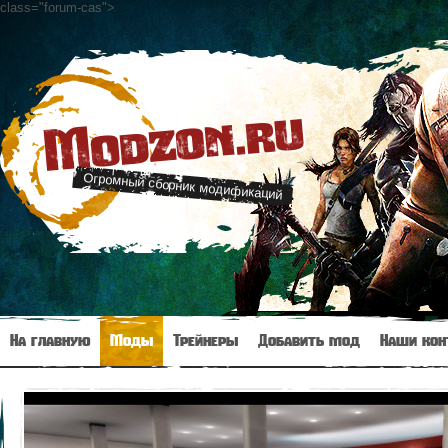
class="forum-cas"
>
Modzon.ru
Огромный сборник модификаций
На главную
Моды
Трейнеры
Добавить мод
Наши кон