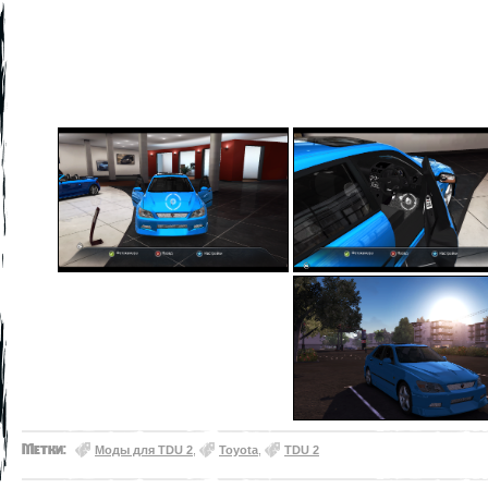
Метки:
Моды для TDU 2
,
Toyota
,
TDU 2