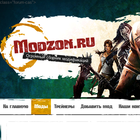
class="forum-cas"
>
Modzon.ru
Огромный сборник модификаций
На главную
Моды
Трейнеры
Добавить мод
Наши кон