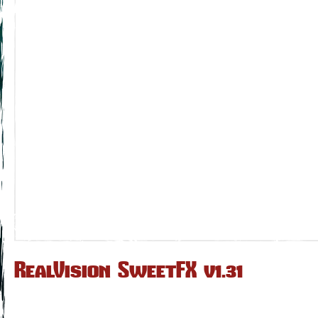
RealVision SweetFX v1.31