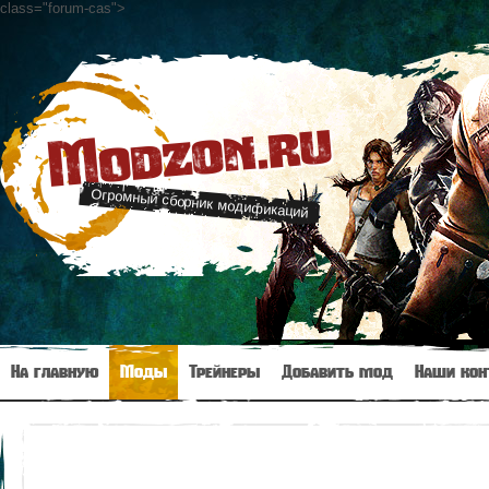
class="forum-cas"
>
Modzon.ru
Огромный сборник модификаций
На главную
Моды
Трейнеры
Добавить мод
Наши кон