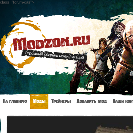
class="forum-cas"
>
Modzon.ru
Огромный сборник модификаций
На главную
Моды
Трейнеры
Добавить мод
Наши кон