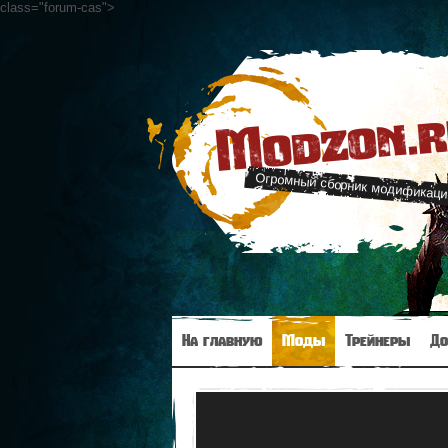
class="forum-cas"
>
Modzon.
Огромный сборник модификаци
На главную
Моды
Трейнеры
До