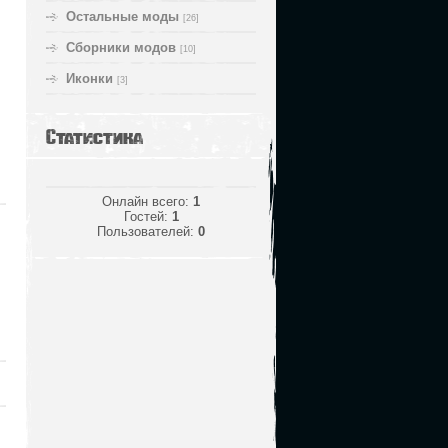
Остальные моды
[26]
Сборники модов
[10]
Иконки
[3]
Статистика
Онлайн всего:
1
Гостей:
1
Пользователей:
0