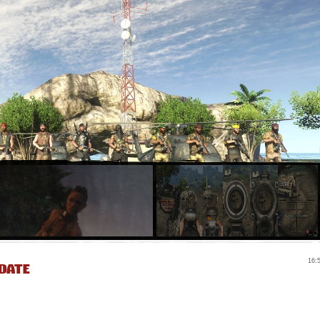
date
16: