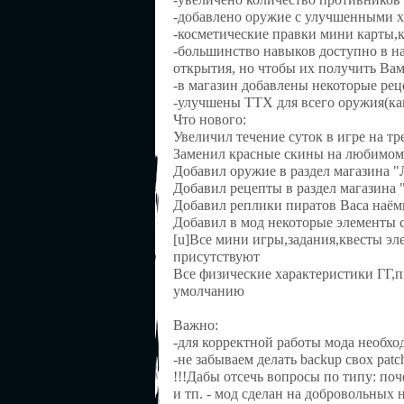
-добавлено оружие с улучшенными х
-косметические правки мини карты,к
-большинство навыков доступно в на
открытия, но чтобы их получить Вам
-в магазин добавлены некоторые ре
-улучшены ТТХ для всего оружия(как
Что нового:
Увеличил течение суток в игре на тр
Заменил красные скины на любимо
Добавил оружие в раздел магазина 
Добавил рецепты в раздел магазина
Добавил реплики пиратов Васа наё
Добавил в мод некоторые элементы с
[u]Все мини игры,задания,квесты эл
присутствуют
Все физические характеристики ГГ,пи
умолчанию
Важно:
-для корректной работы мода необхо
-не забываем делать backup свох patch
!!!Дабы отсечь вопросы по типу: почем
и тп. - мод сделан на добровольных 