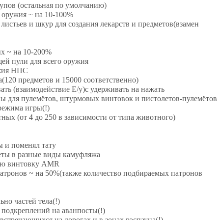
упов (остальная по умолчанию)
 оружия ~ на 10-100%
листьев и шкур для создания лекарств и предметов(взамен
х ~ на 10-200%
ей пули для всего оружия
ужия НПС
а(120 предметов и 15000 соответственно)
ать (взаимодействие E/у)с удерживать на нажать
ы для пулемётов, штурмовых винтовок и пистолетов-пулемётов
режима игры(!)
ных (от 4 до 250 в зависимости от типа животного)
ы и поменял тату
еты в разные виды камуфляжа
кую винтовку AMR
атронов ~ на 50%(также количество подбираемых патронов
но частей тела(!)
 подкреплений на аванпосты(!)
встречающихся на дорогах и в зонах рэспауна(!)