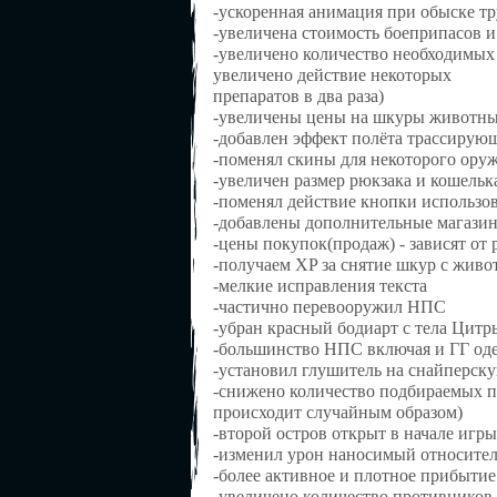
-ускоренная анимация при обыске тр
-увеличена стоимость боеприпасов и
-увеличено количество необходимых 
увеличено действие некоторых
препаратов в два раза)
-увеличены цены на шкуры животны
-добавлен эффект полёта трассирующ
-поменял скины для некоторого ор
-увеличен размер рюкзака и кошельк
-поменял действие кнопки использов
-добавлены дополнительные магазин
-цены покупок(продаж) - зависят от 
-получаем XP за снятие шкур с живот
-мелкие исправления текста
-частично перевооружил НПС
-убран красный бодиарт с тела Цитр
-большинство НПС включая и ГГ од
-установил глушитель на снайперс
-снижено количество подбираемых п
происходит случайным образом)
-второй остров открыт в начале игры
-изменил урон наносимый относитель
-более активное и плотное прибытие
-увеличено количество противников 