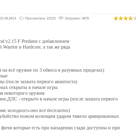
11.08.2013
Просмотры: 23121
Загрузки: 3876
d v2.15 F Predator с добавлением
Warrior и Hardcore, а так же ряда
 на всё оружие по 3 обвеса в разумных приделах)
нные
ы (после захвата первого аванпоста)
нных открыты в начале игры
ля некоторого оружия
ое,ДЛС - открыто в начале игры (после захвата первого
оме холодного-оно всё бесплатно)
 (убийство ножом колющим ударом тяжело армированных
 фичи которые есть при нападении сзади доступны и при