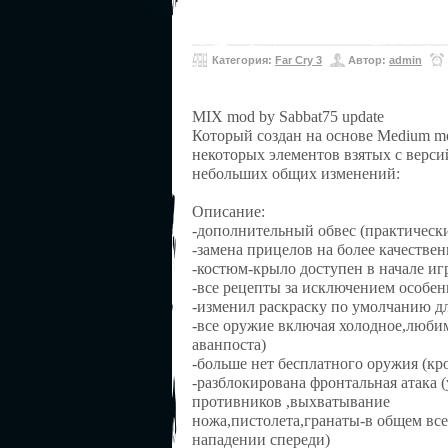
Категория:
Far Cry 3
Автор:
admin
MIX mod by Sabbat75 update
Который создан на основе Medium mo
некоторых элементов взятых с версий 
небольших общих изменений:
Описание:
-дополнительный обвес (практически
-замена прицелов на более качестве
-костюм-крыло доступен в начале игр
-все рецепты за исключением особе
-изменил раскраску по умолчанию д
-все оружие включая холодное,любим
аванпоста)
-больше нет бесплатного оружия (кр
-разблокирована фронтальная атака
противников ,выхватывание
ножа,пистолета,гранаты-в общем все
нападении спереди)