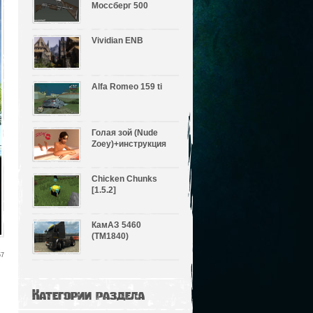
Моссберг 500
Vividian ENB
Alfa Romeo 159 ti
Голая зой (Nude
Zoey)+инструкция
Chicken Chunks
[1.5.2]
КамАЗ 5460
(ТМ1840)
57
Категории раздела