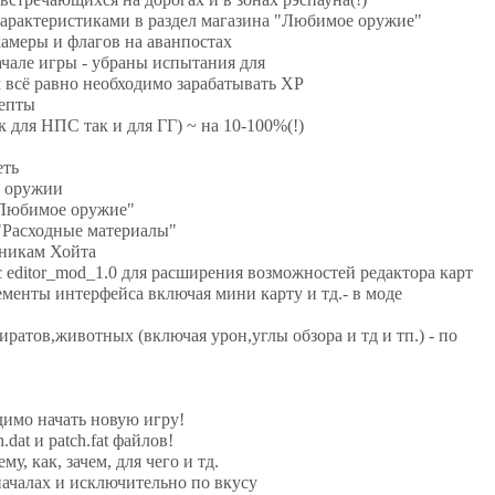
арактеристиками в раздел магазина "Любимое оружие"
амеры и флагов на аванпостах
чале игры - убраны испытания для
 всё равно необходимо зарабатывать XP
цепты
 для НПС так и для ГГ) ~ на 10-100%(!)
еть
м оружии
"Любимое оружие"
 "Расходные материалы"
мникам Хойта
 editor_mod_1.0 для расширения возможностей редактора карт
ементы интерфейса включая мини карту и тд.- в моде
ратов,животных (включая урон,углы обзора и тд и тп.) - по
димо начать новую игру!
.dat и patch.fat файлов!
у, как, зачем, для чего и тд.
началах и исключительно по вкусу