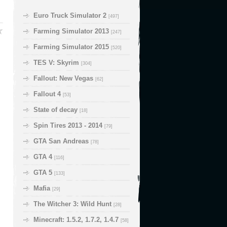
Euro Truck Simulator 2
[497]
Farming Simulator 2013
[247]
Farming Simulator 2015
[520]
TES V: Skyrim
[304]
Fallout: New Vegas
[62]
Fallout 4
[53]
State of decay
[18]
Spin Tires 2013 - 2014
[79]
GTA San Andreas
[78]
GTA 4
[116]
GTA 5
[133]
Mafia
[29]
The Witcher 3: Wild Hunt
[28]
Minecraft: 1.5.2, 1.7.2, 1.4.7
[58]