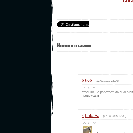
Ссы
Комментарии
6
tio6
(12.06.2016 23:56)
0
странно, не работает. до сноса в
происходит
4
LubaVa
(07.08.2015 13:30)
0