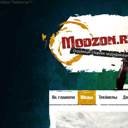
class="forum-cas"
>
Modzon.
Огромный сборник модификаци
На главную
Моды
Трейнеры
До