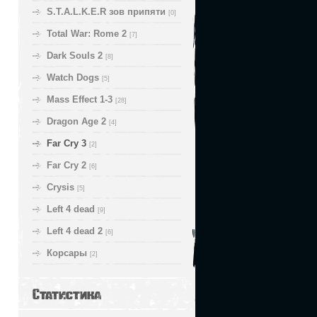
S.T.A.L.K.E.R зов припяти
[0]
Total War: Rome 2
[7]
Dark Souls 2
[8]
Watch Dogs
[5]
Mass Effect 1-3
[28]
Dragon Age 2
[4]
Far Cry 3
[2]
Far Cry 2
[6]
Crysis
[5]
Left 4 dead
[9]
Left 4 dead 2
[6]
Корсары
[2]
Статистика