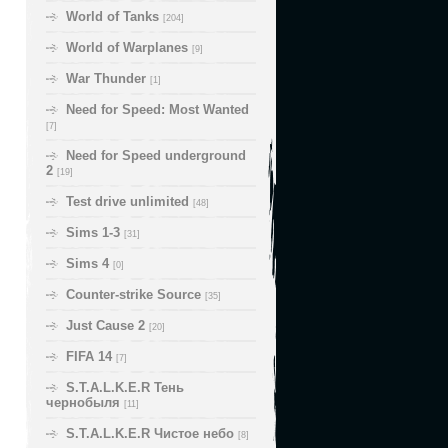
World of Tanks
[204]
World of Warplanes
[9]
War Thunder
[1]
Need for Speed: Most Wanted
[7]
Need for Speed underground
2
[19]
Test drive unlimited
[48]
Sims 1-3
[31]
Sims 4
[0]
Counter-strike Source
[35]
Just Cause 2
[20]
FIFA 14
[7]
S.T.A.L.K.E.R Тень
чернобыля
[11]
S.T.A.L.K.E.R Чистое небо
[8]