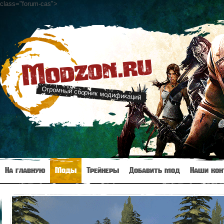
class="forum-cas"
>
Modzon.ru
Огромный сборник модификаций
На главную
Моды
Трейнеры
Добавить мод
Наши кон