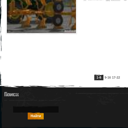
1-8
9-16
17-22
Поиск