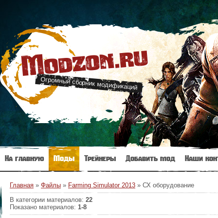
Modzon.ru
Огромный сборник модификаций
На главную
Моды
Трейнеры
Добавить мод
Наши кон
Главная
»
Файлы
»
Farming Simulator 2013
» СХ оборудование
В категории материалов
:
22
Показано материалов
:
1-8