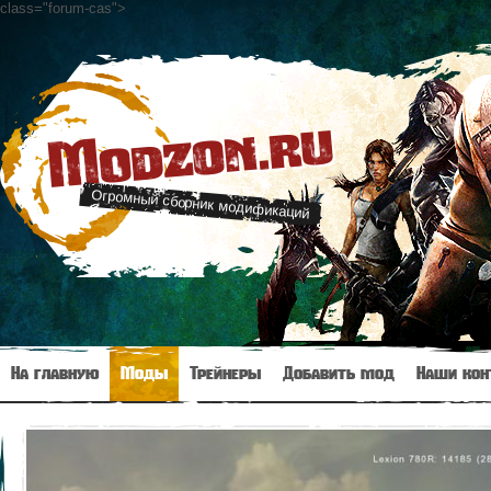
class="forum-cas"
>
Modzon.ru
Огромный сборник модификаций
На главную
Моды
Трейнеры
Добавить мод
Наши кон