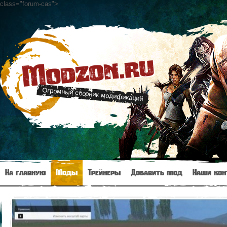
class="forum-cas"
>
Modzon.ru
Огромный сборник модификаций
На главную
Моды
Трейнеры
Добавить мод
Наши кон