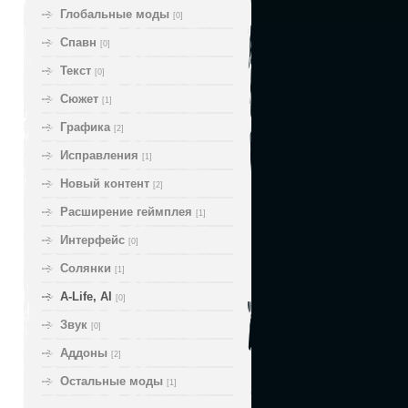
Глобальные моды
[0]
Спавн
[0]
Текст
[0]
Сюжет
[1]
Графика
[2]
Исправления
[1]
Новый контент
[2]
Расширение геймплея
[1]
Интерфейс
[0]
Солянки
[1]
A-Life, AI
[0]
Звук
[0]
Аддоны
[2]
Остальные моды
[1]