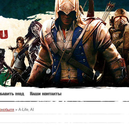
ru
й
бавить мод
Наши контакты
ернобыля
» A-Life, AI