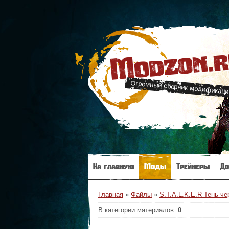
Modzon.
Огромный сборник модификаци
На главную
Моды
Трейнеры
До
Главная
»
Файлы
»
S.T.A.L.K.E.R Тень ч
В категории материалов
:
0