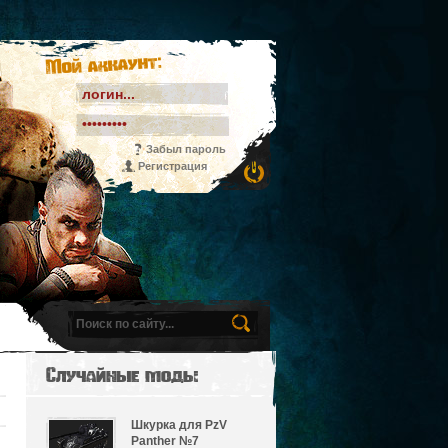
Мой аккаунт:
Забыл пароль
Регистрация
Случайные моды
Шкурка для PzV
Panther №7