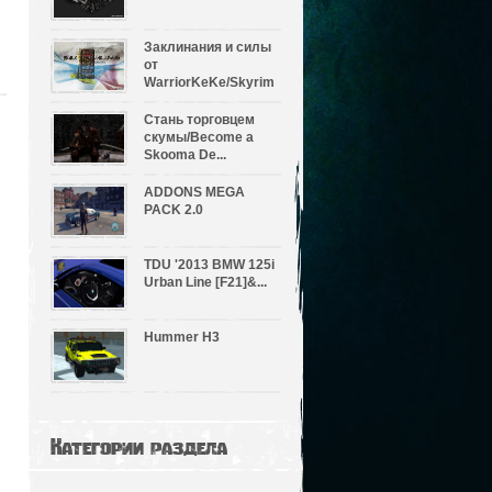
Заклинания и силы
от
WarriorKeKe/Skyrim
...
Стань торговцем
скумы/Become a
Skooma De...
ADDONS MEGA
PACK 2.0
TDU '2013 BMW 125i
Urban Line [F21]&...
Hummer H3
Категории раздела