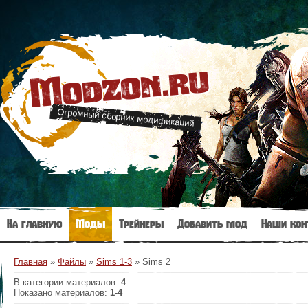
Modzon.ru
Огромный сборник модификаций
На главную
Моды
Трейнеры
Добавить мод
Наши кон
Главная
»
Файлы
»
Sims 1-3
» Sims 2
В категории материалов
:
4
Показано материалов
:
1-4