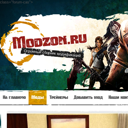
class="forum-cas"
>
Modzon.ru
Огромный сборник модификаций
На главную
Моды
Трейнеры
Добавить мод
Наши кон