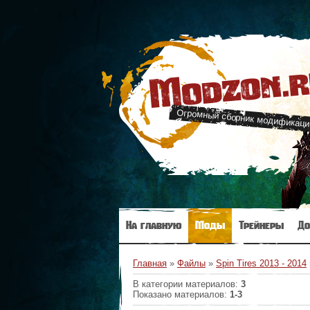
Modzon.
Огромный сборник модификаци
На главную
Моды
Трейнеры
До
Главная
»
Файлы
»
Spin Tires 2013 - 2014
В категории материалов
:
3
Показано материалов
:
1-3