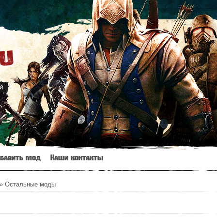
ru
й
бавить мод
Наши контакты
» Остальные моды