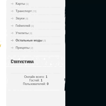
Карты
[1]
Транспорт
[72]
Звуки
[0]
Геймплей
[1]
Утилиты
[0]
Остальные моды
[3]
Прицепы
[2]
Статистика
Онлайн всего:
1
Гостей:
1
Пользователей:
0