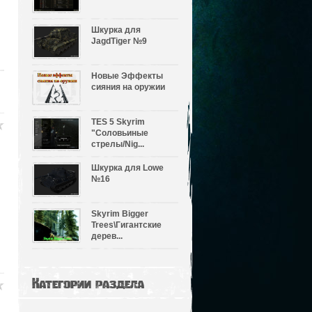
Шкурка для
JagdTiger №9
Новые Эффекты
сияния на оружии
TES 5 Skyrim
"Соловьиные
стрелы/Nig...
Шкурка для Lowe
№16
Skyrim Bigger
Trees\Гигантские
дерев...
Категории раздела