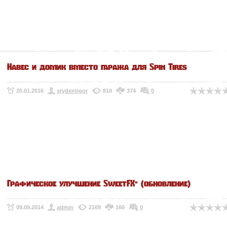
Навес и домик вместо гаража для Spin Tires
20.01.2016
stydentigor
810
374
0
Графическое улучшение SweetFX" (обновление)
09.09.2014
admin
2169
160
0