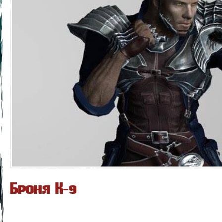
Броня К-9