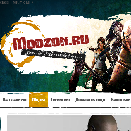
class="forum-cas"
>
Modzon.ru
Огромный сборник модификаций
На главную
Моды
Трейнеры
Добавить мод
Наши кон