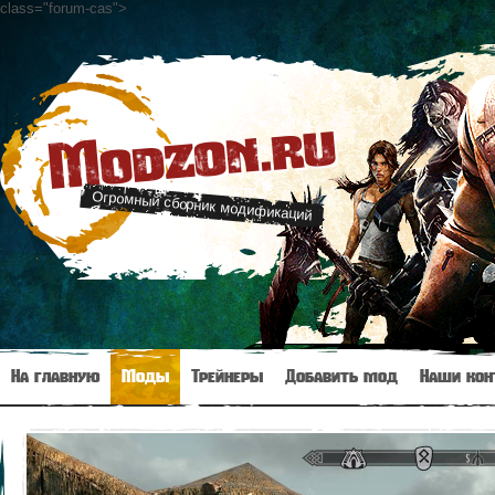
class="forum-cas"
>
Modzon.ru
Огромный сборник модификаций
На главную
Моды
Трейнеры
Добавить мод
Наши кон