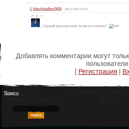
1
blackstalker968
(08.12.2015 16:37)
0
Слушай мод классный, но как его скачать?
Добавлять комментарии могут толь
пользователи
[
Регистрация
|
В
Поиск