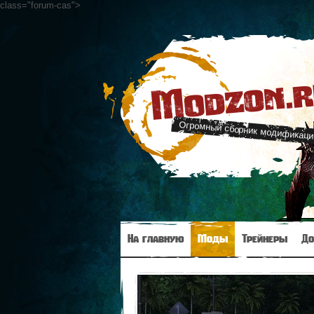
class="forum-cas"
>
Modzon.
Огромный сборник модификаци
На главную
Моды
Трейнеры
До