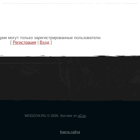
рии могут только зарегистрированные пользователи.
[
Регистрация
|
Вход
]
MODZON.RU © 2026
.
Хостинг от
uCoz
.
Карта сайта