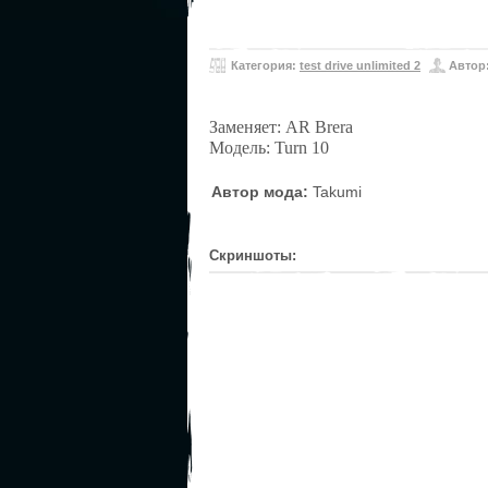
Категория:
test drive unlimited 2
Автор
Заменяет: AR Brera
Модель: Turn 10
Автор мода:
Takumi
Скриншоты: