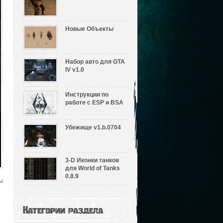
Новые Объекты
Набор авто для GTA
IV v1.0
Инструкции по
работе с ESP и BSA
Убежище v1.b.0704
3-D Иконки танков
для World of Tanks
0.8.9
54
Категории раздела