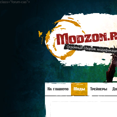
class="forum-cas"
>
Modzon.
Огромный сборник модификац
На главную
Моды
Трейнеры
До