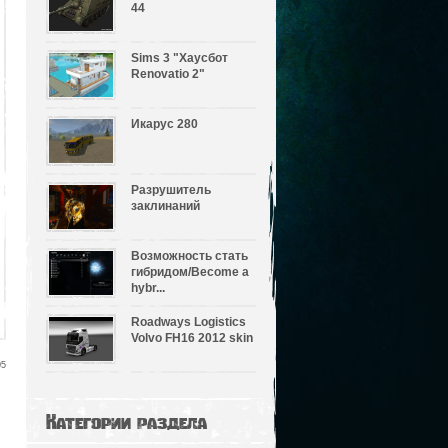
44
Sims 3 "Хаусбот
Renovatio 2"
Икарус 280
Разрушитель
заклинаний
Возможность стать
гибридом/Become a
hybr...
Roadways Logistics
Volvo FH16 2012 skin
05
Категории раздела