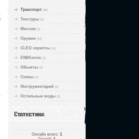
Транспорт
[40]
Текстуры
[0]
Миссии
[1]
Оружие
[16]
CLEO скрипты
[11]
ENBSeries
[3]
Обьекты
[5]
Скины
[2]
Инструментарий
[0]
Остальные моды
[0]
Статистика
Онлайн всего:
1
Гостей:
1