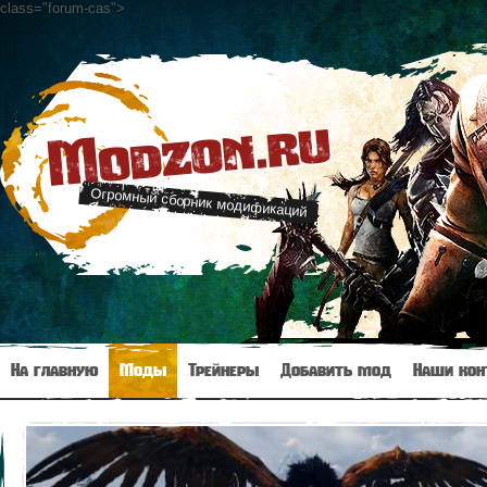
class="forum-cas"
>
Modzon.ru
Огромный сборник модификаций
На главную
Моды
Трейнеры
Добавить мод
Наши кон