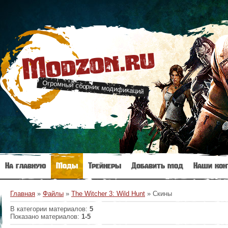
Modzon.ru
Огромный сборник модификаций
На главную
Моды
Трейнеры
Добавить мод
Наши кон
Главная
»
Файлы
»
The Witcher 3: Wild Hunt
» Скины
В категории материалов
:
5
Показано материалов
:
1-5