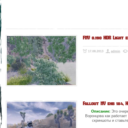
FNV 0.190 HDR Light 
17.08.2013
admin
Fallout NV enb 184, 
Описание:
Это очер
Воронцова
как работает
скриншоты и ставьт