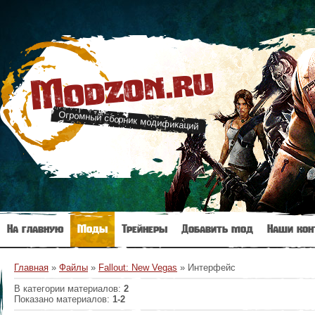
Modzon.ru
Огромный сборник модификаций
На главную
Моды
Трейнеры
Добавить мод
Наши кон
Главная
»
Файлы
»
Fallout: New Vegas
» Интерфейс
В категории материалов
:
2
Показано материалов
:
1-2