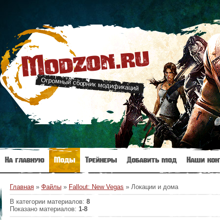
Modzon.ru
Огромный сборник модификаций
На главную
Моды
Трейнеры
Добавить мод
Наши кон
Главная
»
Файлы
»
Fallout: New Vegas
» Локации и дома
В категории материалов
:
8
Показано материалов
:
1-8