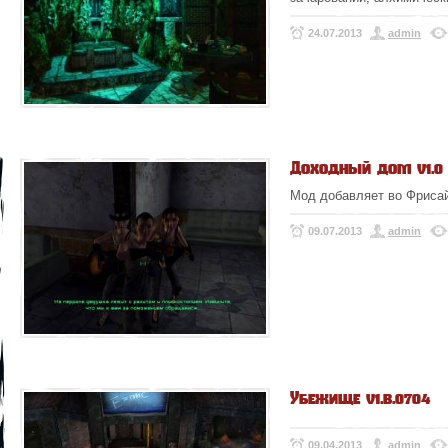
24.07.2013
admin
Доходный дом v1.0
Мод добавляет во Фрисай
09.07.2013
admin
Убежище v1.b.0704
09.04.2013
admin