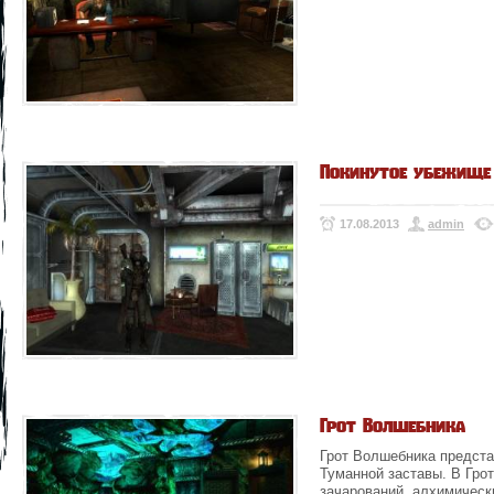
Покинутое убежище
17.08.2013
admin
Грот Волшебника
Грот Волшебника предста
Туманной заставы. В Гро
зачарований, алхимически