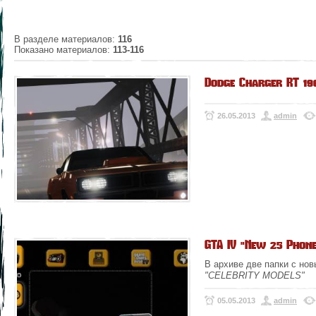
В разделе материалов
:
116
Показано материалов
:
113-116
Dodge Charger RT 196
26.05.2013
admin
GTA IV "New 25 Phon
В архиве две папки с но
"CELEBRITY MODELS"
05.05.2013
admin