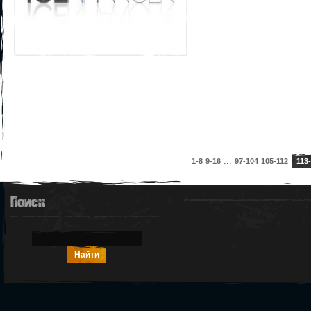
...
1-8
9-16
97-104
105-112
113
Поиск