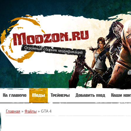
Modzon.ru
Огромный сборник модификаций
На главную
Моды
Трейнеры
Добавить мод
Наши кон
Главная
»
Файлы
» GTA 4