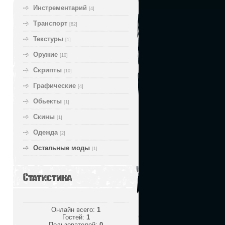
Инстрементарий
[4]
Транспорт
[82]
Текстуры
[1]
Оружие
[10]
Скрипты
[10]
Графические
[4]
Обьекты
[1]
Скины
[1]
Одежда
[2]
Остальные моды
[1]
Статистика
Онлайн всего:
1
Гостей:
1
Пользователей:
0