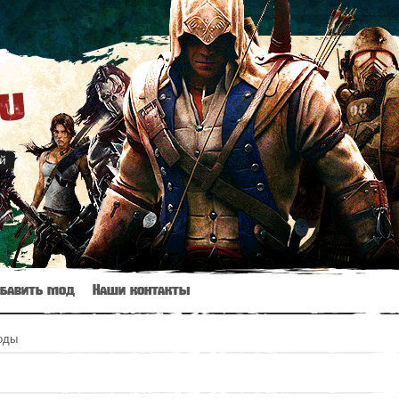
ru
й
бавить мод
Наши контакты
оды