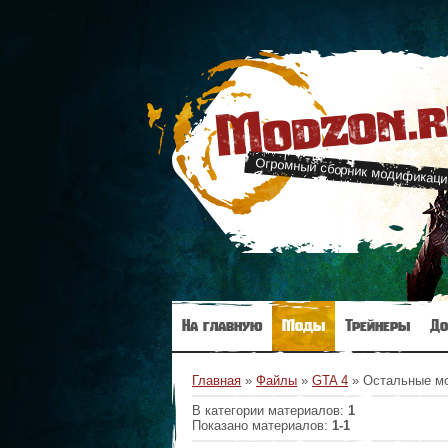
Modzon.
Огромный сборник модификаци
На главную
Моды
Трейнеры
До
Главная
»
Файлы
»
GTA 4
» Остальные м
В категории материалов
:
1
Показано материалов
:
1-1