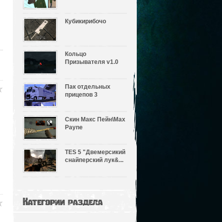
Кубикирибочо
Кольцо
Призывателя v1.0
Пак отдельных
прицепов 3
Скин Макс Пейн\Max
Payne
TES 5 "Двемерсикий
снайперский лук&...
Категории раздела