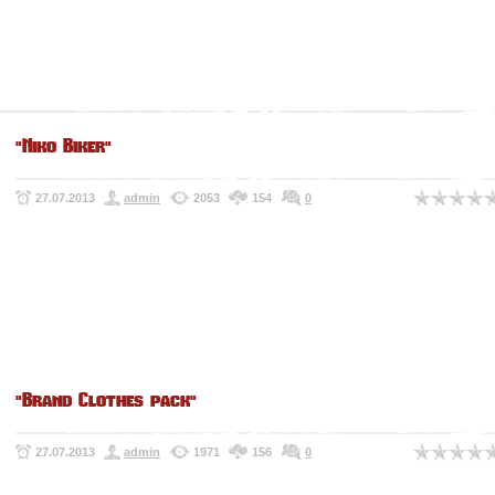
"Niko Biker"
27.07.2013
admin
2053
154
0
"Brand Clothes pack"
27.07.2013
admin
1971
156
0