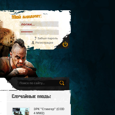
Мой аккаунт:
Забыл пароль
Регистрация
Случайные моды
ЗРК "Стингер" (COD
4 MW2)