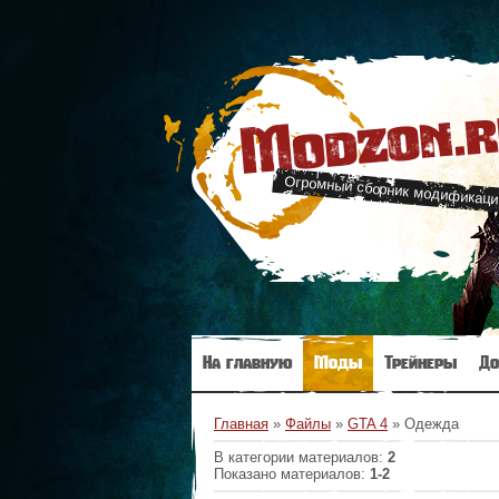
Modzon.
Огромный сборник модификаци
На главную
Моды
Трейнеры
До
Главная
»
Файлы
»
GTA 4
» Одежда
В категории материалов
:
2
Показано материалов
:
1-2