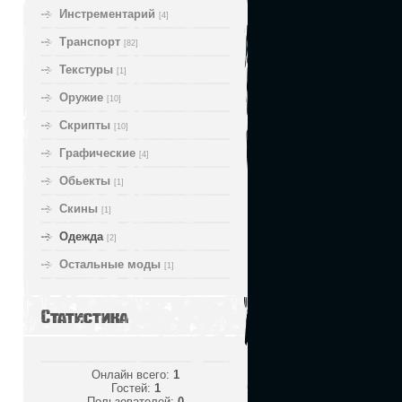
Инстрементарий
[4]
Транспорт
[82]
Текстуры
[1]
Оружие
[10]
Скрипты
[10]
Графические
[4]
Обьекты
[1]
Скины
[1]
Одежда
[2]
Остальные моды
[1]
Статистика
Онлайн всего:
1
Гостей:
1
Пользователей:
0