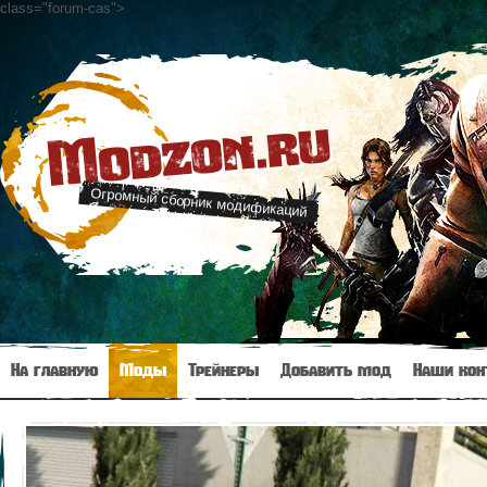
class="forum-cas"
>
Modzon.ru
Огромный сборник модификаций
На главную
Моды
Трейнеры
Добавить мод
Наши кон