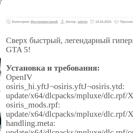
Категория:
Инстрементарий
Автор:
admin
14.10.2015
Просмо
Сверх быстрый, легендарный гиперк
GTA 5!
Установка и требования:
OpenIV
osiris_hi.yftЈ¬osiris.yftЈ¬osiris.ytd:
update/x64/dlcpacks/mpluxe/dlc.rpf/X
osiris_mods.rpf:
update/x64/dlcpacks/mpluxe/dlc.rpf/
handling.meta:
update/x64/dlcpacks/mpluxe/dlc.rpf/