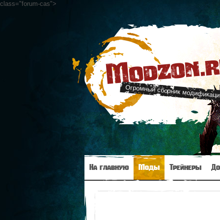
class="forum-cas"
>
Modzon.
Огромный сборник модификаци
На главную
Моды
Трейнеры
До