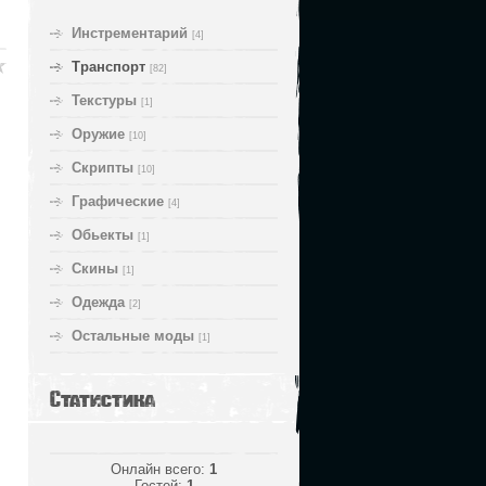
Инстрементарий
[4]
Транспорт
[82]
Текстуры
[1]
Оружие
[10]
Скрипты
[10]
Графические
[4]
Обьекты
[1]
Скины
[1]
Одежда
[2]
Остальные моды
[1]
Статистика
Онлайн всего:
1
Гостей:
1