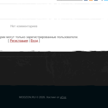
Нет комментариев
рии могут только зарегистрированные пользователи.
[
Регистрация
|
Вход
]
MODZON.RU © 2026
.
Хостинг от
uCoz
.