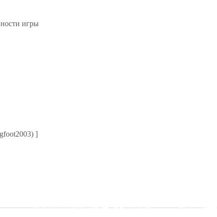
нности игры
gfoot2003) ]