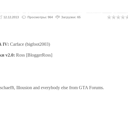
12.12.2013
Просмотры: 964
Загрузки: 65
 IV:
Carface (bigfoot2003)
и v2.0:
Ross [BloggerRoss]
schaefft, Illousion and everybody else from GTA Forums.