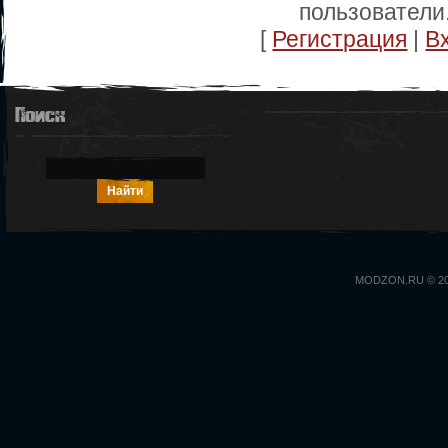
пользователи
[
Регистрация
|
В
Поиск
MODZON.RU © 2