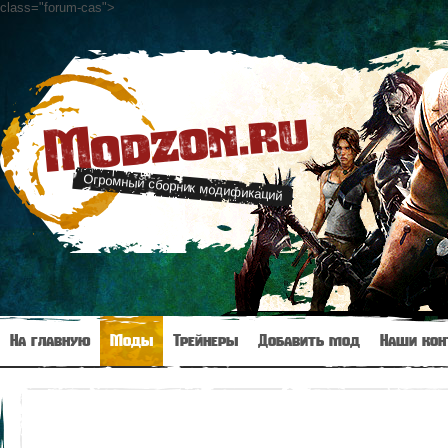
class="forum-cas"
>
Modzon.ru
Огромный сборник модификаций
На главную
Моды
Трейнеры
Добавить мод
Наши кон