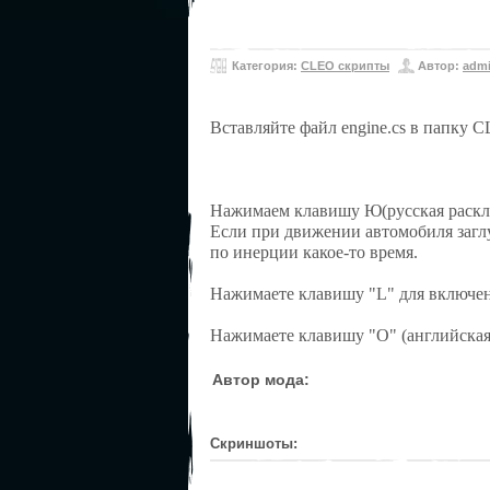
Категория:
CLEO скрипты
Автор:
adm
Вставляйте файл engine.cs в папку 
Нажимаем клавишу Ю(русская раскла
Если при движении автомобиля заглу
по инерции какое-то время.
Нажимаете клавишу "L" для включе
Нажимаете клавишу "O" (английская 
Автор мода:
Скриншоты: