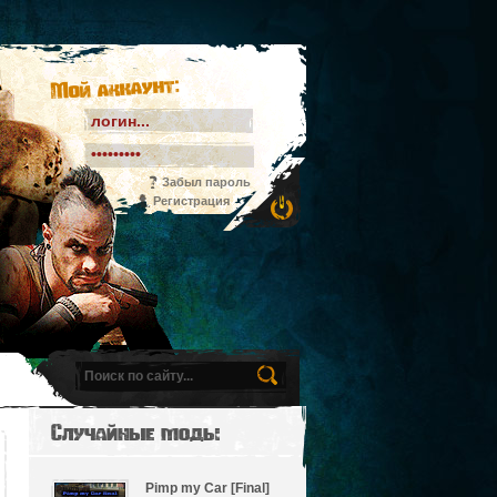
Мой аккаунт:
Забыл пароль
Регистрация
Случайные моды
Pimp my Car [Final]