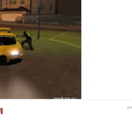
]
12: