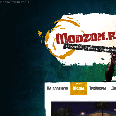
class="forum-cas"
>
Modzon.
Огромный сборник модификаци
На главную
Моды
Трейнеры
До