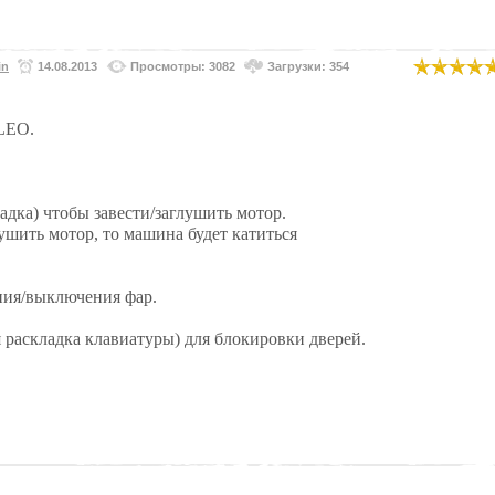
in
14.08.2013
Просмотры: 3082
Загрузки: 354
CLEO.
дка) чтобы завести/заглушить мотор.
шить мотор, то машина будет катиться
ния/выключения фар.
раскладка клавиатуры) для блокировки дверей.