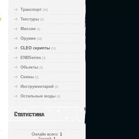
Транспорт
[40]
Текстуры
[0]
Миссии
[1]
Оружие
[16]
CLEO скрипты
[11]
ENBSeries
[3]
Обьекты
[5]
Скины
[2]
Инструментарий
[0]
Остальные моды
[0]
Статистика
Онлайн всего:
1
Гостей:
1